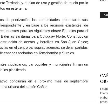
o Territorial y el plan de uso y gestión del suelo por lo
tos en este tema.
Mi
rios de priorización, las comunidades presentaron sus
orrespondiente y en base a los recursos existentes, de
resupuestos para las siguientes obras: Estudios para el
; Baterías sanitarias para Cutuguay Norte; Construcción
nstrucción de aceras y bordillos en San Juan Chico;
uvias en el centro parroquial; además, se dejan partidas
s de canchas techadas en Tomebamba y Surales.
antes ciudadanos, parroquiales y municipales firman un
 los planificado.
CA
OBR
ipativo concluirán en el próximo mes de septiembre
y una urbana del cantón Cañar.
En apl
Interc
elabor
proced