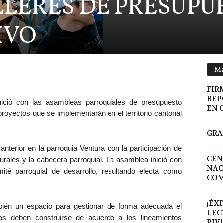
LLERES DE PRESUPU
IVO
Má
FIR
REP
inició con las asambleas parroquiales de presupuesto
EN 
os proyectos que se implementarán en el territorio cantonal
GRA
s anterior en la parroquia Ventura con la participación de
CEN
rales y la cabecera parroquial. La asamblea inició con
NAC
ité parroquial de desarrollo, resultando electa como
COM
¡ÉX
ién un espacio para gestionar de forma adecuada el
LEC
stas deben construirse de acuerdo a los lineamientos
RIV!