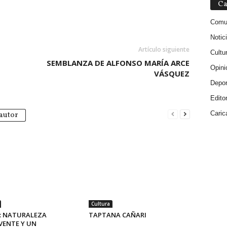
Ca
Comu
Notic
Artículo siguiente
Cultu
SEMBLANZA DE ALFONSO MARÍA ARCE
Opini
VÁSQUEZ
Depor
Editor
Caric
autor
Cultura
: NATURALEZA
TAPTANA CAÑARI
VENTE Y UN