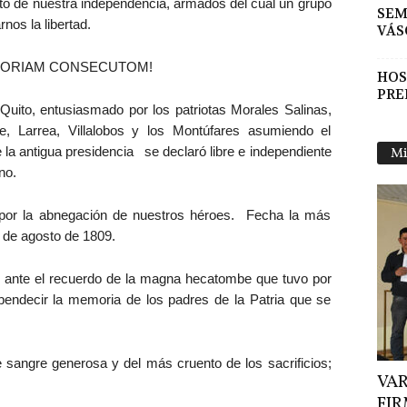
nto de nuestra independencia, armados del cual un grupo
SEM
nos la libertad.
VÁS
GLORIAM CONSECUTOM!
HOS
PRE
uito, entusiasmado por los patriotas Morales Salinas,
e, Larrea, Villalobos y los Montúfares asumiendo el
 la antigua presidencia se declaró libre e independiente
Mi
no.
 por la abnegación de nuestros héroes. Fecha la más
0 de agosto de 1809.
, ante el recuerdo de la magna hecatombe que tuvo por
endecir la memoria de los padres de la Patria que se
e sangre generosa y del más cruento de los sacrificios;
VAR
FIR