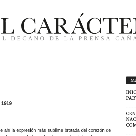
DEL 10 DE AGOSTO DE
Má
INI
PAR
 1919
CEN
NAC
COM
 he ahí la expresión más sublime brotada del corazón de