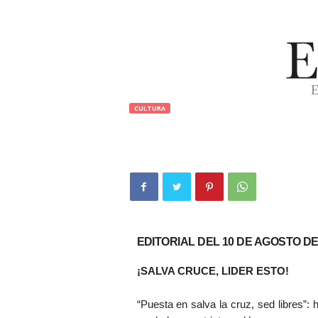
CULTURA
EDITORIAL 
E
l
C
a
r
á
c
t
EDITORIAL DEL 10 DE AGOSTO DE
e
r
¡SALVA CRUCE, LIDER ESTO!
“Puesta en salva la cruz, sed libres”: