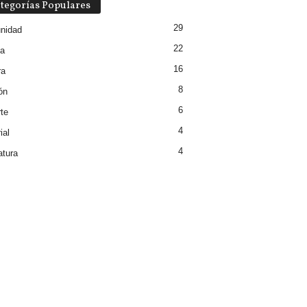
tegorías Populares
29
nidad
22
ia
16
ra
8
ón
6
te
4
ial
4
atura